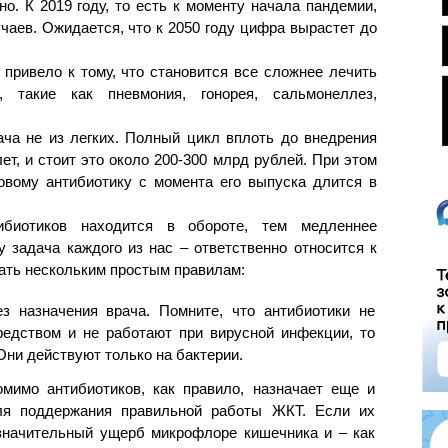
о. К 2019 году, то есть к моменту начала пандемии,
чаев. Ожидается, что к 2050 году цифра вырастет до
 привело к тому, что становится все сложнее лечить
, такие как пневмония, гонорея, сальмонеллез,
ача не из легких. Полный цикл вплоть до внедрения
ет, и стоит это около 200-300 млрд рублей. При этом
новому антибиотику с момента его выпуска длится в
биотиков находится в обороте, тем медленнее
у задача каждого из нас – ответственно относится к
ать нескольким простым правилам:
з назначения врача. Помните, что антибиотики не
едством и не работают при вирусной инфекции, то
 Они действуют только на бактерии.
омимо антибиотиков, как правило, назначает еще и
ля поддержания правильной работы ЖКТ. Если их
 значительный ущерб микрофлоре кишечника и – как