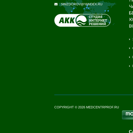
SIMZDOROV@YANDEX.RU
Ч
Б
К
В
COPYRIGHT © 2026 MEDCENTRPROF.RU
С