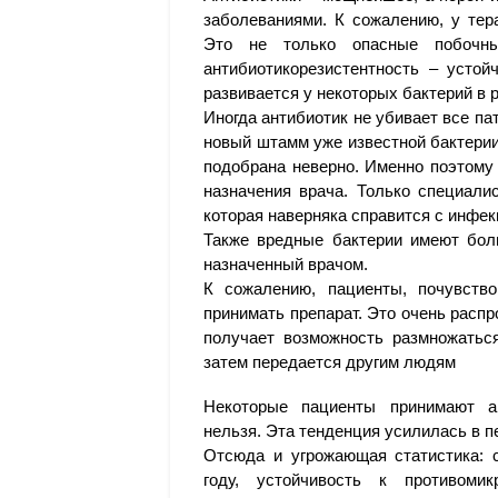
заболеваниями. К сожалению, у тер
Это не только опасные побочны
антибиотикорезистентность – устой
развивается у некоторых бактерий в 
Иногда антибиотик не убивает все па
новый штамм уже известной бактерии.
подобрана неверно. Именно поэтому 
назначения врача. Только специали
которая наверняка справится с инфе
Также вредные бактерии имеют бол
назначенный врачом.
К сожалению, пациенты, почувств
принимать препарат. Это очень распр
получает возможность размножаться
затем передается другим людям
Некоторые пациенты принимают а
нельзя. Эта тенденция усилилась в 
Отсюда и угрожающая статистика: 
году, устойчивость к противом