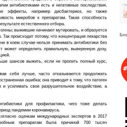
апии антибиотиками есть и негативные последствия.
е эффекты, например дисбактериоз, но также
чивость микробов к препаратам. Такая способность
результате естественного отбора.
тогены; выжившие начинают мутировать, и образуется
Бло
 Так происходит потому, что концентрация лекарства
ни в коем случае нельзя принимать антибиотики без
ст может определить правильную, выверенную дозу,
кцией.
ьше шансов выжить, если не пропить полный курс,
овав себя лучше, часто отказываются продолжать
остраненная ошибка; она приводит к тому, что патоген
 и усиливать свое разрушительное воздействие, а
нтибиотики для профилактики, чего тоже делать
период пандемии коронавируса.
согласно оценкам международных экспертов в 2017
икробным препаратам была причиной 700 тысяч