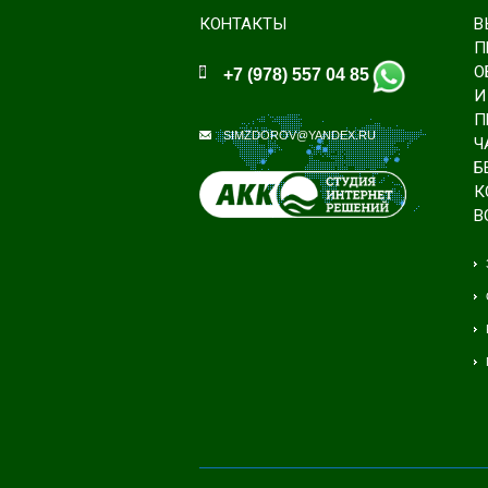
КОНТАКТЫ
В
П
О
+7 (978) 557 04 85
И
П
SIMZDOROV@YANDEX.RU
Ч
Б
К
В