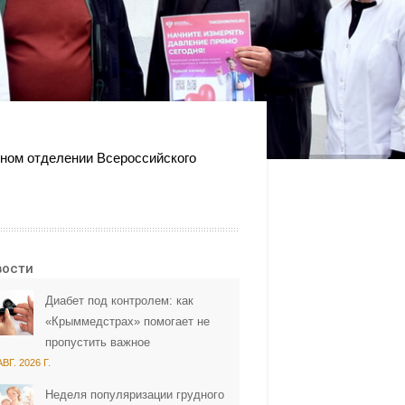
ьном отделении Всероссийского
вости
Диабет под контролем: как
«Крыммедстрах» помогает не
пропустить важное
АВГ. 2026 Г.
Неделя популяризации грудного