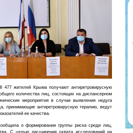
 8 477 жителей Крыма получают антиретровирусную
 общего количества лиц, состоящих на диспансерном
инические мероприятия в случае выявления недуга
ца, принимающие антиретровирусную терапию, ведут
оказателей ее качества.
ообщила о формировании группы риска среди лиц,
тва. С целью расширения охвата исследований на