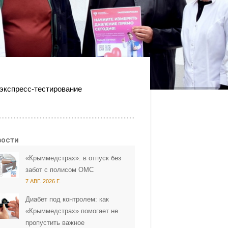
экспресс-тестирование
вости
«Крыммедстрах»: в отпуск без
забот с полисом ОМС
7 АВГ. 2026 Г.
Диабет под контролем: как
«Крыммедстрах» помогает не
пропустить важное