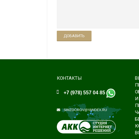
ДОБАВИТЬ
КОНТАКТЫ
В
П
О
+7 (978) 557 04 85
И
П
SIMZDOROV@YANDEX.RU
Ч
Б
К
В