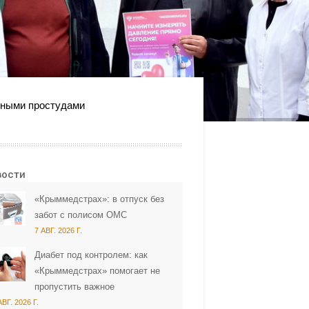
онными простудами
вости
«Крыммедстрах»: в отпуск без
забот с полисом ОМС
7 АВГ. 2026 Г.
Диабет под контролем: как
«Крыммедстрах» помогает не
пропустить важное
АВГ. 2026 Г.