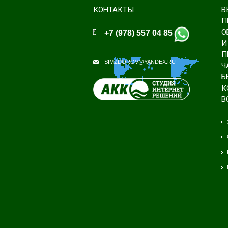
КОНТАКТЫ
В
П
О
+7 (978) 557 04 85
И
П
SIMZDOROV@YANDEX.RU
Ч
Б
К
В