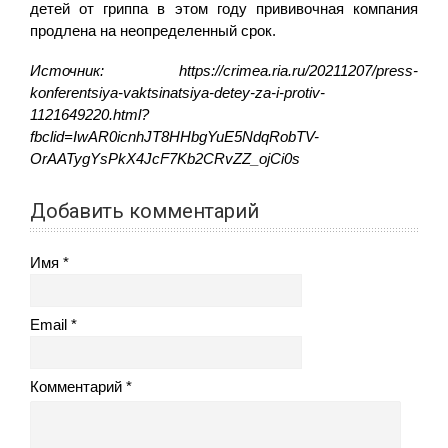
детей от гриппа в этом году прививочная компания
продлена на неопределенный срок.
Источник: https://crimea.ria.ru/20211207/press-
konferentsiya-vaktsinatsiya-detey-za-i-protiv-
1121649220.html?
fbclid=IwAR0icnhJT8HHbgYuE5NdqRobTV-
OrAATygYsPkX4JcF7Kb2CRvZZ_ojCi0s
Добавить комментарий
Имя
Email
Комментарий