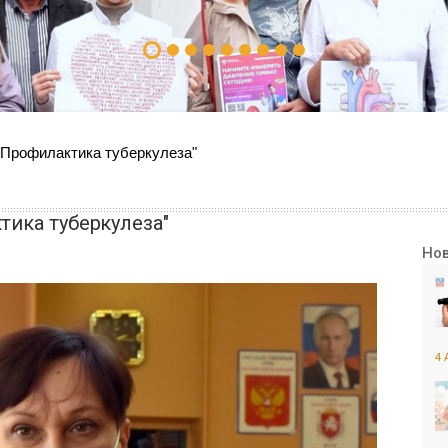
"Профилактика туберкулеза"
тика туберкулеза"
Но
4 