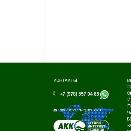
КОНТАКТЫ
В
П
О
+7 (978) 557 04 85
И
П
SIMZDOROV@YANDEX.RU
Ч
Б
К