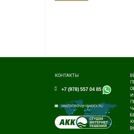
КОНТАКТЫ
В
П
О
+7 (978) 557 04 85
И
П
SIMZDOROV@YANDEX.RU
Ч
Б
К
В