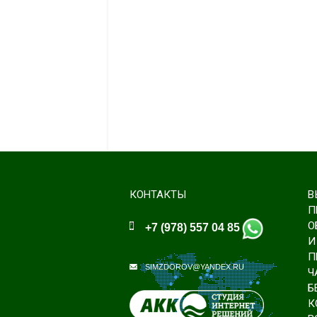
КОНТАКТЫ
В
П
О
+7 (978) 557 04 85
И
П
SIMZDOROV@YANDEX.RU
Ч
Б
К