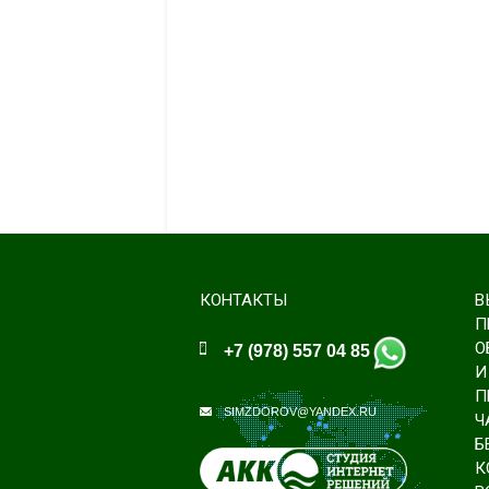
КОНТАКТЫ
В
П
О
+7 (978) 557 04 85
И
П
SIMZDOROV@YANDEX.RU
Ч
Б
К