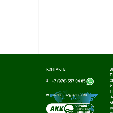
КОНТАКТЫ
В
П
О
+7 (978) 557 04 85
И
П
SIMZDOROV@YANDEX.RU
Ч
Б
К