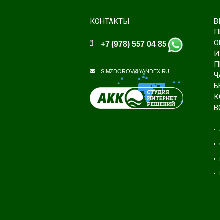
КОНТАКТЫ
В
П
О
+7 (978) 557 04 85
И
П
SIMZDOROV@YANDEX.RU
Ч
Б
К
В