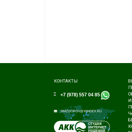
КОНТАКТЫ
В
П
О
+7 (978) 557 04 85
И
П
SIMZDOROV@YANDEX.RU
Ч
Б
К