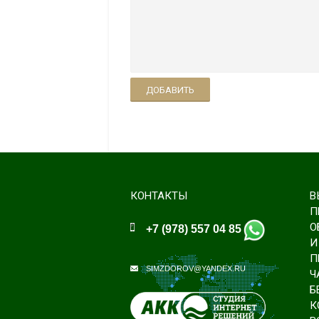
ДОБАВИТЬ
КОНТАКТЫ
В
П
О
+7 (978) 557 04 85
И
П
SIMZDOROV@YANDEX.RU
Ч
Б
К