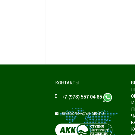
КОНТАКТЫ
В
П
О
+7 (978) 557 04 85
И
П
SIMZDOROV@YANDEX.RU
Ч
Б
К