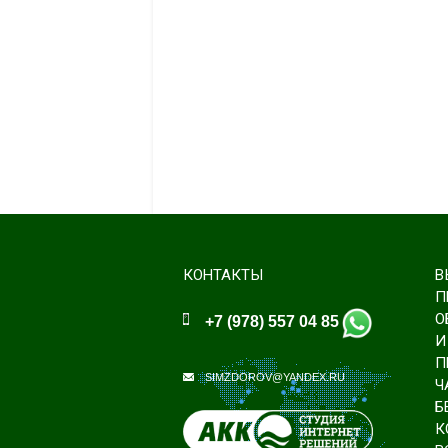
КОНТАКТЫ
В
П
О
+7 (978) 557 04 85
И
П
SIMZDOROV@YANDEX.RU
Ч
Б
К