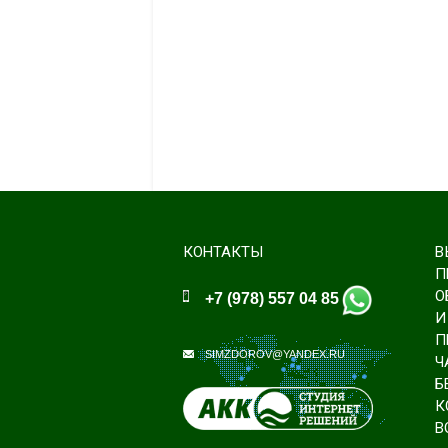
КОНТАКТЫ
В
П
О
+7 (978) 557 04 85
И
П
SIMZDOROV@YANDEX.RU
Ч
Б
К
В