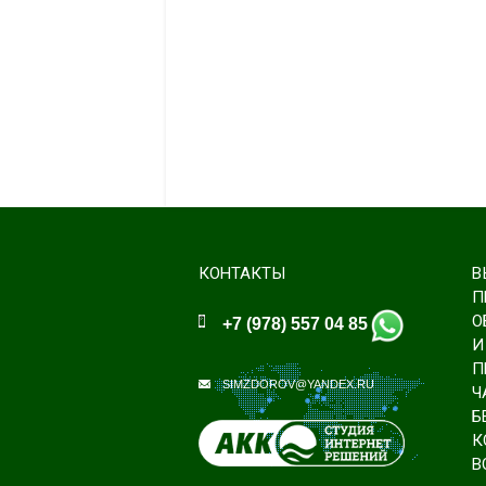
КОНТАКТЫ
В
П
О
+7 (978) 557 04 85
И
П
SIMZDOROV@YANDEX.RU
Ч
Б
К
В