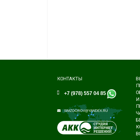
КОНТАКТЫ
В
П
О
+7 (978) 557 04 85
И
П
SIMZDOROV@YANDEX.RU
Ч
Б
К
В