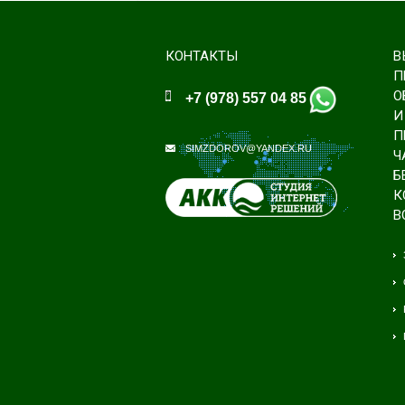
КОНТАКТЫ
В
П
О
+7 (978) 557 04 85
И
П
SIMZDOROV@YANDEX.RU
Ч
Б
К
В