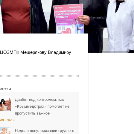
К «ЦОЗМП» Мещерякову Владимиру
вости
Диабет под контролем: как
«Крыммедстрах» помогает не
пропустить важное
АВГ. 2026 Г.
Неделя популяризации грудного