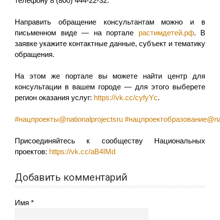
телефону 8 (800) 444-22-32.
Направить обращение консультантам можно и в
письменном виде — на портале
растимдетей.рф
. В
заявке укажите контактные данные, субъект и тематику
обращения.
На этом же портале вы можете найти центр для
консультации в вашем городе — для этого выберете
регион оказания услуг:
https://vk.cc/cyfyYc
.
#нацпроекты@nationalprojectsru
#нацпроектобразование@nati
Присоединяйтесь к сообществу Национальных
проектов:
https://vk.cc/aB4IMd
Добавить комментарий
Имя