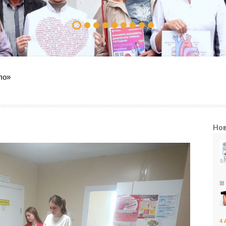
ло»
Но
4 