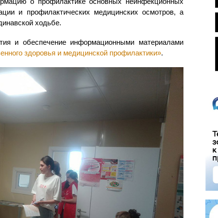
рмацию о профилактике основных неинфекционных
ации и профилактических медицинских осмотров, а
динавской ходьбе.
ятия и обеспечение информационными материалами
енного здоровья и медицинской профилактики»
.