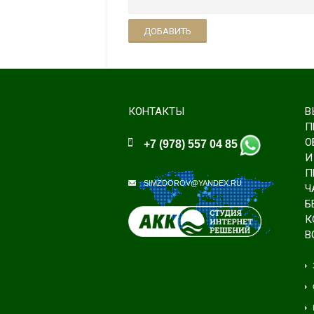
ДОБАВИТЬ
КОНТАКТЫ
В
П
О
+7 (978) 557 04 85
И
П
SIMZDOROV@YANDEX.RU
Ч
Б
К
В