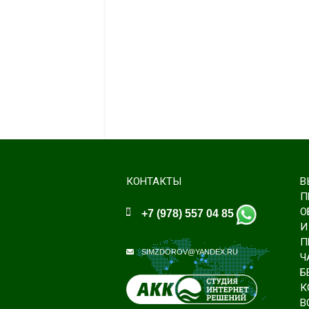
КОНТАКТЫ
В
П
О
+7 (978) 557 04 85
И
П
SIMZDOROV@YANDEX.RU
Ч
Б
К
В