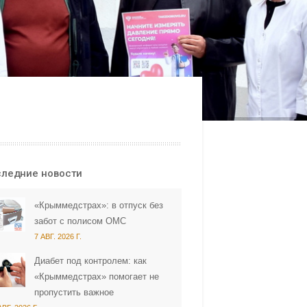
ледние новости
«Крыммедстрах»: в отпуск без
забот с полисом ОМС
7 АВГ. 2026 Г.
Диабет под контролем: как
«Крыммедстрах» помогает не
пропустить важное